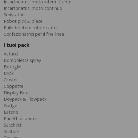
Incartonatrici moto intermittente
Incartonatrici moto continuo
Smistatori
Robot pick & place
Palletizzatore robotizzato
Confezionatrici per il fine linea
I tuoi pack
Astucci
Bomboletta spray
Bottiglie
Brick
Cluster
Coppette
Display Box
Doypack & Flowpack
Gadget
Lattine
Panetti di burro
Sacchetti
Scatole
Taniche