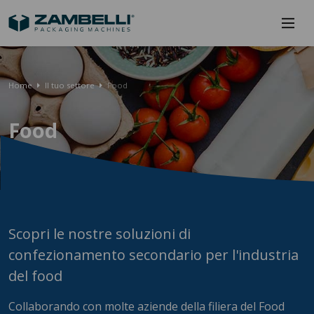
Home
Il tuo settore
Food
Food
Scopri le nostre soluzioni di
confezionamento secondario per l'industria
del food
Collaborando con molte aziende della filiera del Food