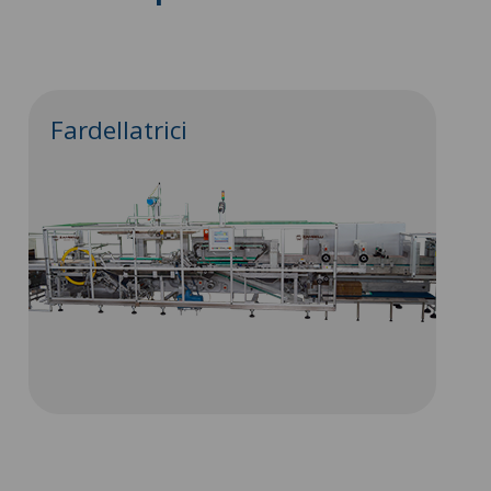
Fardellatrici
C