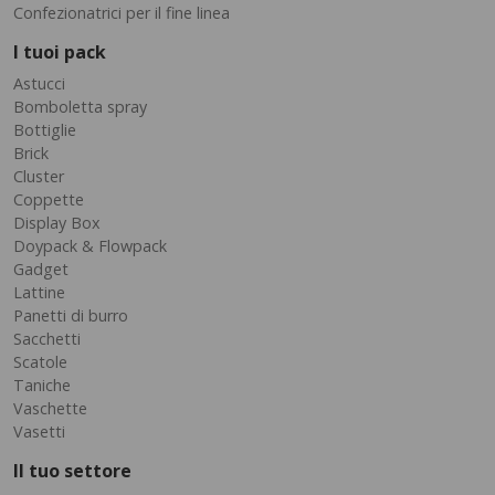
Confezionatrici per il fine linea
I tuoi pack
Astucci
Bomboletta spray
Bottiglie
Brick
Cluster
Coppette
Display Box
Doypack & Flowpack
Gadget
Lattine
Panetti di burro
Sacchetti
Scatole
Taniche
Vaschette
Vasetti
Il tuo settore