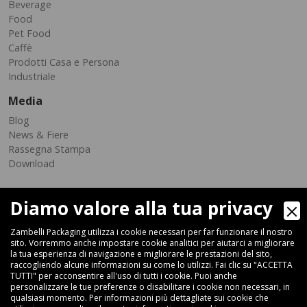
Beverage
Food
Pet Food
Caffè
Prodotti Casa e Persona
Industriale
Media
Blog
News & Fiere
Rassegna Stampa
Download
Diamo valore alla tua privacy
Zambelli Packaging utilizza i cookie necessari per far funzionare il nostro
sito. Vorremmo anche impostare cookie analitici per aiutarci a migliorare
la tua esperienza di navigazione e migliorare le prestazioni del sito,
raccogliendo alcune informazioni su come lo utilizzi. Fai clic su "ACCETTA
Via Ferrara 35-41, 40018 San Pietro In Casale (Bologna) - ITALIA
TUTTI" per acconsentire all'uso di tutti i cookie. Puoi anche
Fax +39 051 66 68 369
personalizzare le tue preferenze o disabilitare i cookie non necessari, in
qualsiasi momento. Per informazioni più dettagliate sui cookie che