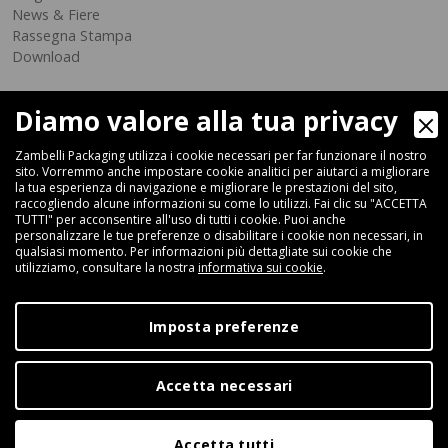
News & Fiere
Rassegna Stampa
Download
Diamo valore alla tua privacy
Zambelli Packaging utilizza i cookie necessari per far funzionare il nostro
sito. Vorremmo anche impostare cookie analitici per aiutarci a migliorare
la tua esperienza di navigazione e migliorare le prestazioni del sito,
raccogliendo alcune informazioni su come lo utilizzi. Fai clic su "ACCETTA
Via Ferrara 35-41, 40018 San Pietro In Casale (Bologna) - ITALIA
TUTTI" per acconsentire all'uso di tutti i cookie. Puoi anche
Fax +39 051 66 68 369
personalizzare le tue preferenze o disabilitare i cookie non necessari, in
qualsiasi momento. Per informazioni più dettagliate sui cookie che
utilizziamo, consultare la nostra
informativa sui cookie
.
+39 051 66 61 782
P.IVA IT 04212281200 - REA BO-576815
Imposta preferenze
|
Privacy Policy
Cookie Policy
Accetta necessari
Digital Marketing
Accetta tutti