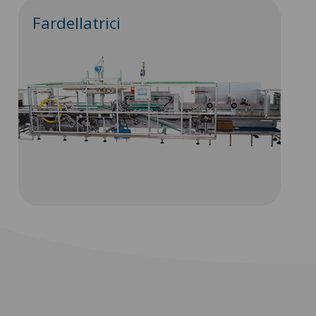
Fardellatrici
C