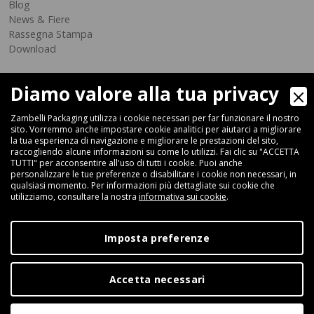
Blog
News & Fiere
Rassegna Stampa
Download
Diamo valore alla tua privacy
Zambelli Packaging utilizza i cookie necessari per far funzionare il nostro
sito. Vorremmo anche impostare cookie analitici per aiutarci a migliorare
la tua esperienza di navigazione e migliorare le prestazioni del sito,
raccogliendo alcune informazioni su come lo utilizzi. Fai clic su "ACCETTA
Via Ferrara 35-41, 40018 San Pietro In Casale (Bologna) - ITALIA
TUTTI" per acconsentire all'uso di tutti i cookie. Puoi anche
Fax +39 051 66 68 369
personalizzare le tue preferenze o disabilitare i cookie non necessari, in
qualsiasi momento. Per informazioni più dettagliate sui cookie che
utilizziamo, consultare la nostra
informativa sui cookie
.
+39 051 66 61 782
P.IVA IT 04212281200 - REA BO-576815
Imposta preferenze
|
Privacy Policy
Cookie Policy
Accetta necessari
Digital Marketing