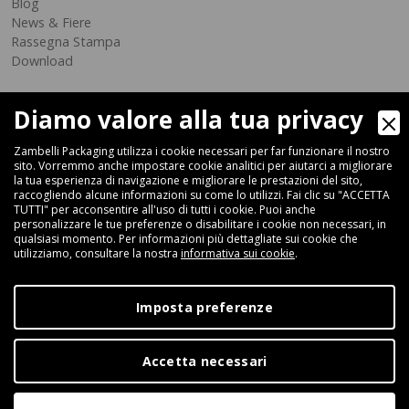
Blog
News & Fiere
Rassegna Stampa
Download
Diamo valore alla tua privacy
Zambelli Packaging utilizza i cookie necessari per far funzionare il nostro
sito. Vorremmo anche impostare cookie analitici per aiutarci a migliorare
la tua esperienza di navigazione e migliorare le prestazioni del sito,
raccogliendo alcune informazioni su come lo utilizzi. Fai clic su "ACCETTA
Via Ferrara 35-41, 40018 San Pietro In Casale (Bologna) - ITALIA
TUTTI" per acconsentire all'uso di tutti i cookie. Puoi anche
Fax +39 051 66 68 369
personalizzare le tue preferenze o disabilitare i cookie non necessari, in
qualsiasi momento. Per informazioni più dettagliate sui cookie che
utilizziamo, consultare la nostra
informativa sui cookie
.
+39 051 66 61 782
P.IVA IT 04212281200 - REA BO-576815
Imposta preferenze
|
Privacy Policy
Cookie Policy
Accetta necessari
Digital Marketing