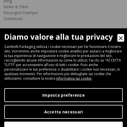
Blog
News & Fiere
Rassegna Stampa
Download
Diamo valore alla tua privacy
Zambelli Packaging utilizza i cookie necessari per far funzionare il nostro
sito. Vorremmo anche impostare cookie analitici per aiutarci a migliorare
la tua esperienza di navigazione e migliorare le prestazioni del sito,
raccogliendo alcune informazioni su come lo utilizzi. Fai clic su "ACCETTA
Via Ferrara 35-41, 40018 San Pietro In Casale (Bologna) - ITALIA
TUTTI" per acconsentire all'uso di tutti i cookie. Puoi anche
Fax +39 051 66 68 369
personalizzare le tue preferenze o disabilitare i cookie non necessari, in
qualsiasi momento. Per informazioni più dettagliate sui cookie che
utilizziamo, consultare la nostra
informativa sui cookie
.
+39 051 66 61 782
P.IVA IT 04212281200 - REA BO-576815
Imposta preferenze
|
Privacy Policy
Cookie Policy
Accetta necessari
Digital Marketing