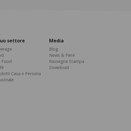
 tuo settore
Media
verage
Blog
od
News & Fiere
t Food
Rassegna Stampa
fè
Download
dotti Casa e Persona
ustriale