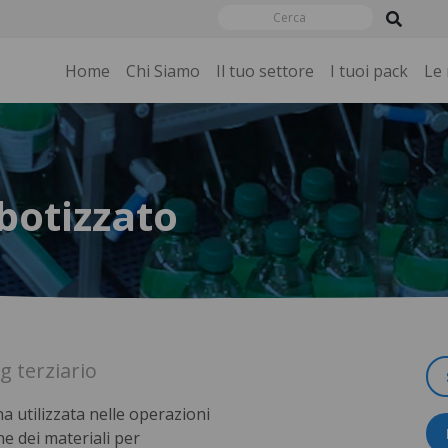
Home
Chi Siamo
Il tuo settore
I tuoi pack
Le
obotizzato
g terziario
a utilizzata nelle operazioni
e dei materiali per