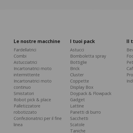
Le nostre macchine
I tuoi pack
Il
Fardellatrici
Astucci
Be
Combi
Bomboletta spray
Fo
Astucciatrici
Bottiglie
Pe
Incartonatrici moto
Brick
Caf
intermittente
Cluster
Pro
Incartonatrici moto
Coppette
Ind
continuo
Display Box
Smistatori
Doypack & Flowpack
Robot pick & place
Gadget
Palletizzatore
Lattine
robotizzato
Panetti di burro
Confezionatrici per il fine
Sacchetti
linea
Scatole
Taniche