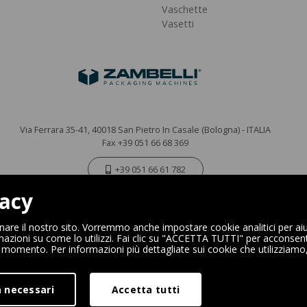
Vaschette
Vasetti
Via Ferrara 35-41, 40018 San Pietro In Casale (Bologna) - ITALIA
Fax +39 051 66 68 369
+39 051 66 61 782
vacy
P.IVA IT 04212281200 - REA BO-576815
|
Privacy Policy
Cookie Policy
onare il nostro sito. Vorremmo anche impostare cookie analitici per aiu
mazioni su come lo utilizzi. Fai clic su "ACCETTA TUTTI" per acconsentir
si momento. Per informazioni più dettagliate sui cookie che utilizziamo
Digital Marketing
 necessari
Accetta tutti