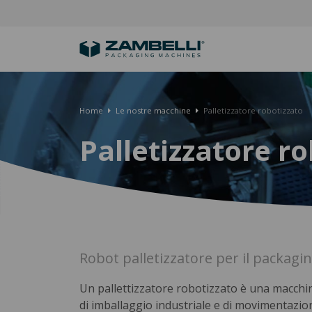
Home
Le nostre macchine
Palletizzatore robotizzato
Palletizzatore r
Robot palletizzatore per il packagin
Un pallettizzatore robotizzato è una macchin
di imballaggio industriale e di movimentazion