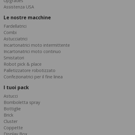
Upgrades
Assistenza USA
Le nostre macchine
Fardellatrici
Combi
Astucciatrici
Incartonatrici moto intermittente
Incartonatrici moto continuo
Smistatori
Robot pick & place
Palletizzatore robotizzato
Confezionatrici per il fine linea
I tuoi pack
Astucci
Bomboletta spray
Bottiglie
Brick
Cluster
Coppette
Display Box