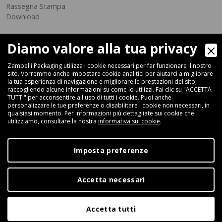
Rassegna Stampa
Download
Diamo valore alla tua privacy
Zambelli Packaging utilizza i cookie necessari per far funzionare il nostro
sito. Vorremmo anche impostare cookie analitici per aiutarci a migliorare
la tua esperienza di navigazione e migliorare le prestazioni del sito,
raccogliendo alcune informazioni su come lo utilizzi. Fai clic su "ACCETTA
Via Ferrara 35-41, 40018 San Pietro In Casale (Bologna) - ITALIA
TUTTI" per acconsentire all'uso di tutti i cookie. Puoi anche
Fax +39 051 66 68 369
personalizzare le tue preferenze o disabilitare i cookie non necessari, in
qualsiasi momento. Per informazioni più dettagliate sui cookie che
utilizziamo, consultare la nostra
informativa sui cookie
.
+39 051 66 61 782
P.IVA IT 04212281200 - REA BO-576815
Imposta preferenze
|
Privacy Policy
Cookie Policy
Accetta necessari
Digital Marketing
Accetta tutti
Assistenza