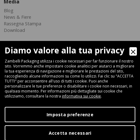
Media
Blog
News & Fiere
Rassegna Stampa
Download
Diamo valore alla tua privacy
Zambelli Packaging utilizza i cookie necessari per far funzionare il nostro
sito. Vorremmo anche impostare cookie analitici per aiutarci a migliorare
la tua esperienza di navigazione e migliorare le prestazioni del sito,
raccogliendo alcune informazioni su come lo utilizzi. Fai clic su "ACCETTA
Via Ferrara 35-41, 40018 San Pietro In Casale (Bologna) - ITALIA
TUTTI" per acconsentire all'uso di tutti i cookie. Puoi anche
Fax +39 051 66 68 369
personalizzare le tue preferenze o disabilitare i cookie non necessari, in
qualsiasi momento. Per informazioni più dettagliate sui cookie che
utilizziamo, consultare la nostra
informativa sui cookie
.
+39 051 66 61 782
P.IVA IT 04212281200 - REA BO-576815
Imposta preferenze
|
Privacy Policy
Cookie Policy
Accetta necessari