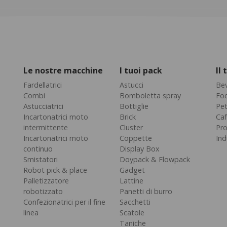
Le nostre macchine
I tuoi pack
Il
Fardellatrici
Astucci
Be
Combi
Bomboletta spray
Fo
Astucciatrici
Bottiglie
Pe
Incartonatrici moto
Brick
Caf
intermittente
Cluster
Pro
Incartonatrici moto
Coppette
Ind
continuo
Display Box
Smistatori
Doypack & Flowpack
Robot pick & place
Gadget
Palletizzatore
Lattine
robotizzato
Panetti di burro
Confezionatrici per il fine
Sacchetti
linea
Scatole
Taniche