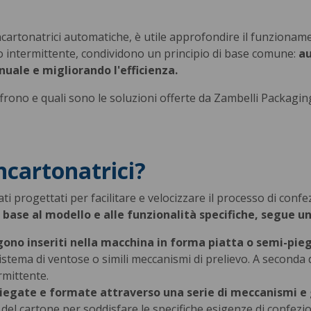
cartonatrici automatiche, è utile approfondire il funzionament
to intermittente, condividono un principio di base comune:
au
uale e migliorando l'efficienza.
rono e quali sono le soluzioni offerte da Zambelli Packagin
ncartonatrici?
ti progettati per facilitare e velocizzare il processo di conf
base al modello e alle funzionalità specifiche, segue 
ngono inseriti nella macchina in forma piatta o semi-pie
stema di ventose o simili meccanismi di prelievo. A seconda d
rmittente.
iegate e formate attraverso una serie di meccanismi e
del cartone per soddisfare le specifiche esigenze di confez