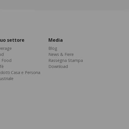
 tuo settore
Media
verage
Blog
od
News & Fiere
t Food
Rassegna Stampa
fè
Download
dotti Casa e Persona
ustriale