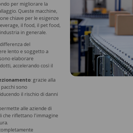
mondo per migliorare la
ballaggio. Queste macchine,
ione chiave per le esigenze
 beverage, il food, il pet food,
l'industria in generale.
a differenza del
re lento e soggetto a
ssono elaborare
tti, accelerando così il
fezionamento
: grazie alla
i pacchi sono
iducendo il rischio di danni
 permette alle aziende di
li che riflettano l'immagine
ura.
 completamente