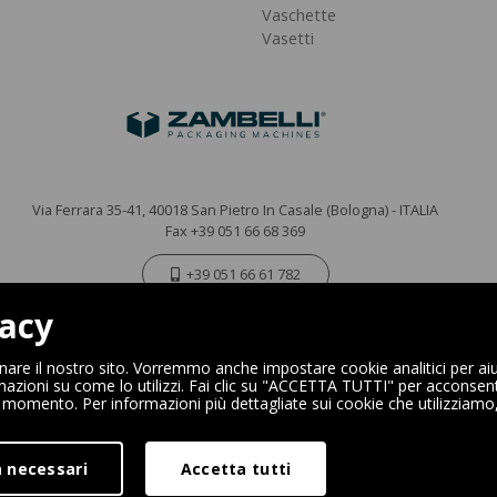
Vaschette
Vasetti
Via Ferrara 35-41, 40018 San Pietro In Casale (Bologna) - ITALIA
Fax +39 051 66 68 369
+39 051 66 61 782
vacy
P.IVA IT 04212281200 - REA BO-576815
|
Privacy Policy
Cookie Policy
onare il nostro sito. Vorremmo anche impostare cookie analitici per aiu
mazioni su come lo utilizzi. Fai clic su "ACCETTA TUTTI" per acconsentir
si momento. Per informazioni più dettagliate sui cookie che utilizziamo
Digital Marketing
 necessari
Accetta tutti