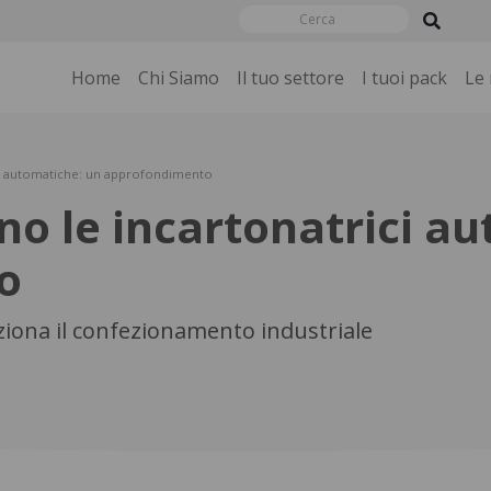
Home
Chi Siamo
Il tuo settore
I tuoi pack
Le
ci automatiche: un approfondimento
o le incartonatrici au
o
ziona il confezionamento industriale