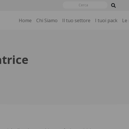
Home
Chi Siamo
Il tuo settore
I tuoi pack
Le
trice