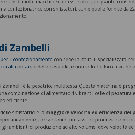
enziale di molte macchine confezionatrici, in quanto consen
i una confezionatrice con smistatori, come quelle fornite da 
fezionamento.
di Zambelli
per il confezionamento
con sede in Italia. È specializzata n
ria alimentare
e delle bevande, e non solo. Le loro macchine so
i Zambelli
è la pesatrice multitesta. Questa macchina è prog
 una combinazione di alimentatori vibranti, celle di pesatura 
d efficiente.
 delle smistatrici è la
maggiore velocità ed efficienza del
temporaneamente, consentendo un tasso di produzione più ele
li ambienti di produzione ad alto volume, dove velocità ed 