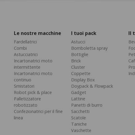
Le nostre macchine
I tuoi pack
Il
Fardellatrici
Astucci
Be
Combi
Bomboletta spray
Fo
Astucciatrici
Bottiglie
Pe
Incartonatrici moto
Brick
Caf
intermittente
Cluster
Pro
Incartonatrici moto
Coppette
Ind
continuo
Display Box
Smistatori
Doypack & Flowpack
Robot pick & place
Gadget
Palletizzatore
Lattine
robotizzato
Panetti di burro
Confezionatrici per il fine
Sacchetti
linea
Scatole
Taniche
Vaschette