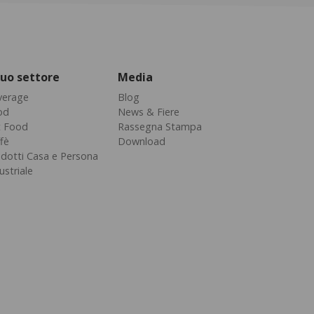
 tuo settore
Media
verage
Blog
od
News & Fiere
t Food
Rassegna Stampa
fè
Download
dotti Casa e Persona
ustriale