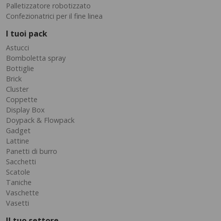
Palletizzatore robotizzato
Confezionatrici per il fine linea
I tuoi pack
Astucci
Bomboletta spray
Bottiglie
Brick
Cluster
Coppette
Display Box
Doypack & Flowpack
Gadget
Lattine
Panetti di burro
Sacchetti
Scatole
Taniche
Vaschette
Vasetti
Il tuo settore