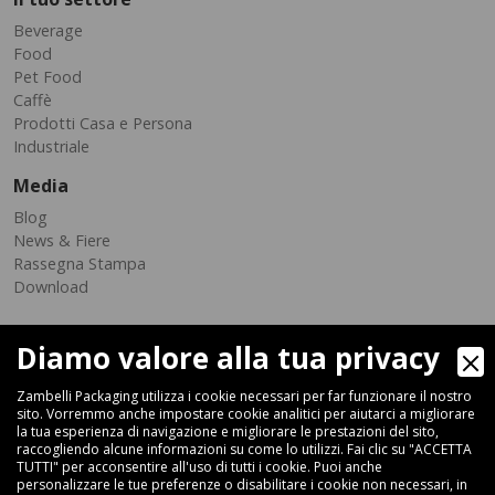
Beverage
Food
Pet Food
Caffè
Prodotti Casa e Persona
Industriale
Media
Blog
News & Fiere
Rassegna Stampa
Download
Diamo valore alla tua privacy
Zambelli Packaging utilizza i cookie necessari per far funzionare il nostro
sito. Vorremmo anche impostare cookie analitici per aiutarci a migliorare
la tua esperienza di navigazione e migliorare le prestazioni del sito,
raccogliendo alcune informazioni su come lo utilizzi. Fai clic su "ACCETTA
Via Ferrara 35-41, 40018 San Pietro In Casale (Bologna) - ITALIA
TUTTI" per acconsentire all'uso di tutti i cookie. Puoi anche
Fax +39 051 66 68 369
personalizzare le tue preferenze o disabilitare i cookie non necessari, in