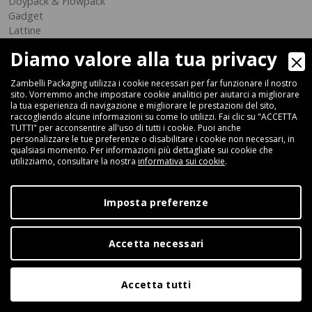
Doypack & Flowpack
Gadget
Lattine
Panetti di burro
Diamo valore alla tua privacy
Sacchetti
Scatole
Zambelli Packaging utilizza i cookie necessari per far funzionare il nostro
Taniche
sito. Vorremmo anche impostare cookie analitici per aiutarci a migliorare
Vaschette
la tua esperienza di navigazione e migliorare le prestazioni del sito,
raccogliendo alcune informazioni su come lo utilizzi. Fai clic su "ACCETTA
Vasetti
TUTTI" per acconsentire all'uso di tutti i cookie. Puoi anche
personalizzare le tue preferenze o disabilitare i cookie non necessari, in
Il tuo settore
qualsiasi momento. Per informazioni più dettagliate sui cookie che
utilizziamo, consultare la nostra
informativa sui cookie
.
Beverage
Food
Pet Food
Imposta preferenze
Caffè
Prodotti Casa e Persona
Industriale
Accetta necessari
Media
Blog
Accetta tutti
Assistenza
News & Fiere
Rassegna Stampa