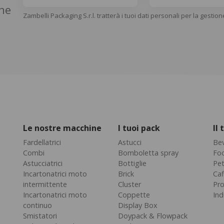
che
Zambelli Packaging S.r.l. tratterà i tuoi dati personali per la gestion
Le nostre macchine
I tuoi pack
Il
Fardellatrici
Astucci
Be
Combi
Bomboletta spray
Fo
Astucciatrici
Bottiglie
Pe
Incartonatrici moto
Brick
Caf
intermittente
Cluster
Pro
Incartonatrici moto
Coppette
Ind
continuo
Display Box
Smistatori
Doypack & Flowpack