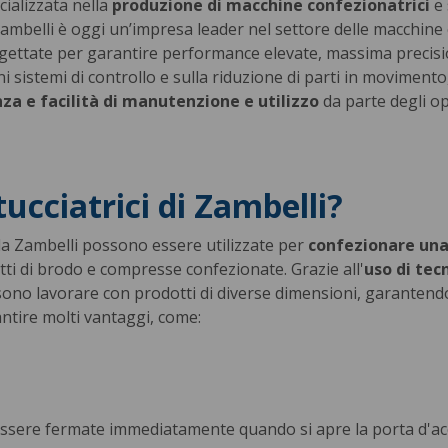
cializzata nella
produzione di macchine confezionatrici
e
ambelli è oggi un’impresa leader nel settore delle macchine
ogettate per garantire performance elevate, massima precisione 
i sistemi di controllo e sulla riduzione di parti in moviment
nza e facilità di manutenzione e utilizzo
da parte degli op
tucciatrici di Zambelli?
da Zambelli possono essere utilizzate per
confezionare un
tti di brodo e compresse confezionate. Grazie all'
uso di tec
no lavorare con prodotti di diverse dimensioni, garantendo pr
antire molti vantaggi, come:
essere fermate immediatamente quando si apre la porta d'ac