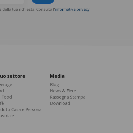
e della tua richiesta. Consulta l'
informativa privacy.
 tuo settore
Media
verage
Blog
od
News & Fiere
t Food
Rassegna Stampa
fè
Download
dotti Casa e Persona
ustriale