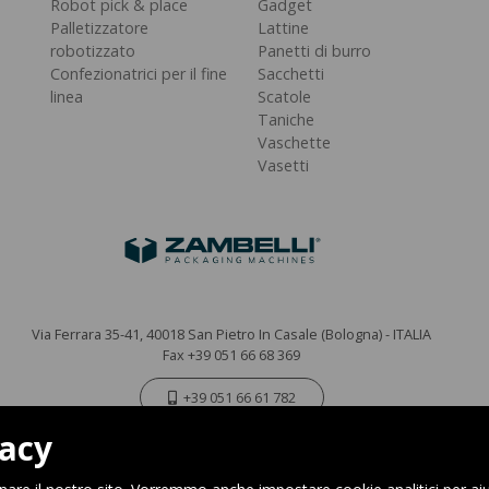
Robot pick & place
Gadget
Palletizzatore
Lattine
robotizzato
Panetti di burro
Confezionatrici per il fine
Sacchetti
linea
Scatole
Taniche
Vaschette
Vasetti
Via Ferrara 35-41, 40018 San Pietro In Casale (Bologna) - ITALIA
Fax +39 051 66 68 369
+39 051 66 61 782
vacy
P.IVA IT 04212281200 - REA BO-576815
|
Privacy Policy
Cookie Policy