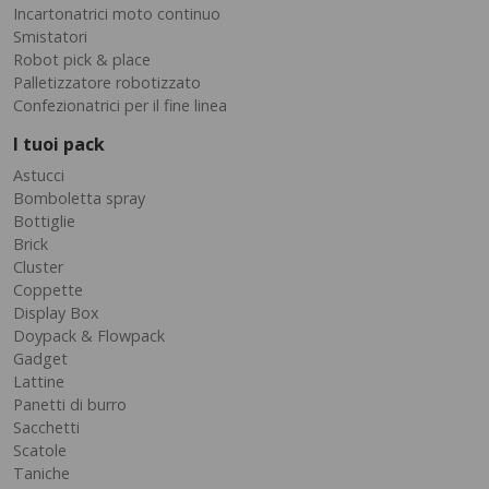
Incartonatrici moto continuo
Smistatori
Robot pick & place
Palletizzatore robotizzato
Confezionatrici per il fine linea
I tuoi pack
Astucci
Bomboletta spray
Bottiglie
Brick
Cluster
Coppette
Display Box
Doypack & Flowpack
Gadget
Lattine
Panetti di burro
Sacchetti
Scatole
Taniche