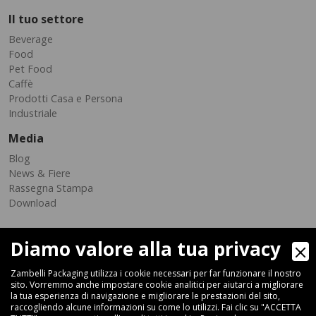
Il tuo settore
Beverage
Food
Pet Food
Caffè
Prodotti Casa e Persona
Industriale
Media
Blog
News & Fiere
Rassegna Stampa
Download
Diamo valore alla tua privacy
Zambelli Packaging utilizza i cookie necessari per far funzionare il nostro
sito. Vorremmo anche impostare cookie analitici per aiutarci a migliorare
la tua esperienza di navigazione e migliorare le prestazioni del sito,
raccogliendo alcune informazioni su come lo utilizzi. Fai clic su "ACCETTA
Via Ferrara 35-41, 40018 San Pietro In Casale (Bologna) - ITALIA