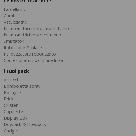
Le nostre macchine
Fardellatrici
Combi
Astucciatrici
Incartonatrici moto intermittente
Incartonatrici moto continuo
Smistatori
Robot pick & place
Palletizzatore robotizzato
Confezionatrici per il fine linea
I tuoi pack
Astucci
Bomboletta spray
Bottiglie
Brick
Cluster
Coppette
Display Box
Doypack & Flowpack
Gadget