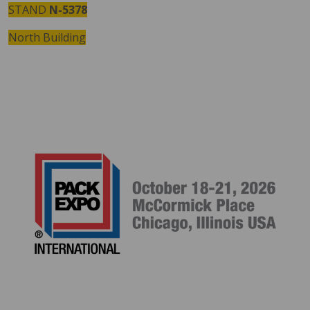
STAND
N-5378
North Building