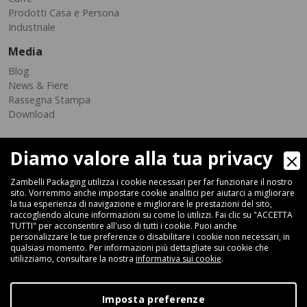
Prodotti Casa e Persona
Industriale
Media
Blog
News & Fiere
Rassegna Stampa
Download
Diamo valore alla tua privacy
Zambelli Packaging utilizza i cookie necessari per far funzionare il nostro
sito. Vorremmo anche impostare cookie analitici per aiutarci a migliorare
la tua esperienza di navigazione e migliorare le prestazioni del sito,
raccogliendo alcune informazioni su come lo utilizzi. Fai clic su "ACCETTA
Via Ferrara 35-41, 40018 San Pietro In Casale (Bologna) - ITALIA
TUTTI" per acconsentire all'uso di tutti i cookie. Puoi anche
Fax +39 051 66 68 369
personalizzare le tue preferenze o disabilitare i cookie non necessari, in
qualsiasi momento. Per informazioni più dettagliate sui cookie che
utilizziamo, consultare la nostra
informativa sui cookie
.
+39 051 66 61 782
P.IVA IT 04212281200 - REA BO-576815
Imposta preferenze