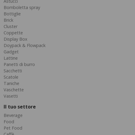
Astucci
Bomboletta spray
Bottiglie
Brick
Cluster
Coppette
Display Box
Doypack & Flowpack
Gadget
Lattine
Panetti di burro
Sacchetti
Scatole
Taniche
Vaschette
Vasetti
Il tuo settore
Beverage
Food
Pet Food
Caffè