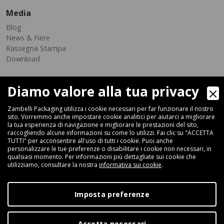
Media
Blog
News & Fiere
Rassegna Stampa
Download
Diamo valore alla tua privacy
Zambelli Packaging utilizza i cookie necessari per far funzionare il nostro
sito. Vorremmo anche impostare cookie analitici per aiutarci a migliorare
la tua esperienza di navigazione e migliorare le prestazioni del sito,
raccogliendo alcune informazioni su come lo utilizzi. Fai clic su "ACCETTA
Via Ferrara 35-41, 40018 San Pietro In Casale (Bologna) - ITALIA
TUTTI" per acconsentire all'uso di tutti i cookie. Puoi anche
Fax +39 051 66 68 369
personalizzare le tue preferenze o disabilitare i cookie non necessari, in
qualsiasi momento. Per informazioni più dettagliate sui cookie che
utilizziamo, consultare la nostra
informativa sui cookie
.
+39 051 66 61 782
P.IVA IT 04212281200 - REA BO-576815
Imposta preferenze
|
Privacy Policy
Cookie Policy
Accetta necessari