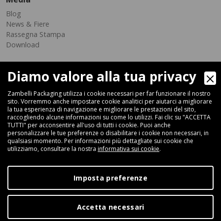
Blog
News & Fiere
Rassegna Stampa
Download
Diamo valore alla tua privacy
Zambelli Packaging utilizza i cookie necessari per far funzionare il nostro
sito. Vorremmo anche impostare cookie analitici per aiutarci a migliorare
la tua esperienza di navigazione e migliorare le prestazioni del sito,
raccogliendo alcune informazioni su come lo utilizzi. Fai clic su "ACCETTA
Via Ferrara 35-41, 40018 San Pietro In Casale (Bologna) - ITALIA
TUTTI" per acconsentire all'uso di tutti i cookie. Puoi anche
Fax +39 051 66 68 369
personalizzare le tue preferenze o disabilitare i cookie non necessari, in
qualsiasi momento. Per informazioni più dettagliate sui cookie che
utilizziamo, consultare la nostra
informativa sui cookie
.
+39 051 66 61 782
P.IVA IT 04212281200 - REA BO-576815
Imposta preferenze
|
Privacy Policy
Cookie Policy
Accetta necessari