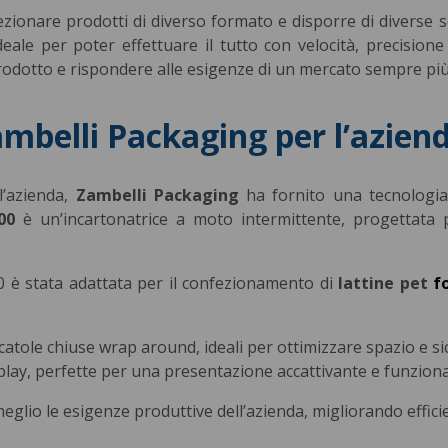
ezionare prodotti di diverso formato e disporre di diverse s
eale per poter effettuare il tutto con velocità, precisione 
rodotto e rispondere alle esigenze di un mercato sempre più
ambelli Packaging per l’azien
l’azienda,
Zambelli Packaging
ha fornito una tecnologia
00
è un’incartonatrice a moto intermittente, progettata p
00 è stata adattata per il confezionamento di
lattine pet
f
catole chiuse wrap around, ideali per ottimizzare spazio e si
splay, perfette per una presentazione accattivante e funziona
eglio le esigenze produttive dell’azienda, migliorando effic