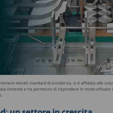
enere elevati standard di eccellenza, si è affidata alle solu
ata vincente e ha permesso di rispondere in modo efficace al
o.
d: un settore in crescita