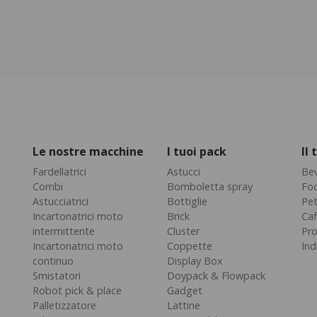
Le nostre macchine
I tuoi pack
Il
Fardellatrici
Astucci
Be
Combi
Bomboletta spray
Fo
Astucciatrici
Bottiglie
Pe
Incartonatrici moto
Brick
Caf
intermittente
Cluster
Pro
Incartonatrici moto
Coppette
Ind
continuo
Display Box
Smistatori
Doypack & Flowpack
Robot pick & place
Gadget
Palletizzatore
Lattine