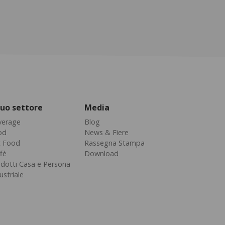
 tuo settore
Media
verage
Blog
od
News & Fiere
t Food
Rassegna Stampa
fè
Download
dotti Casa e Persona
ustriale