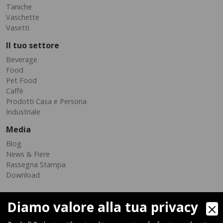
Taniche
Vaschette
Vasetti
Il tuo settore
Beverage
Food
Pet Food
Caffè
Prodotti Casa e Persona
Industriale
Media
Blog
News & Fiere
Rassegna Stampa
Download
Diamo valore alla tua privacy