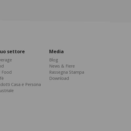
 tuo settore
Media
verage
Blog
od
News & Fiere
t Food
Rassegna Stampa
fè
Download
dotti Casa e Persona
ustriale