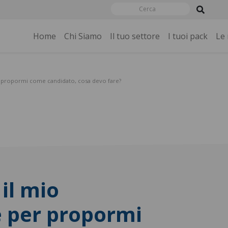
Home
Chi Siamo
Il tuo settore
I tuoi pack
Le
er propormi come candidato, cosa devo fare?
il mio
e per propormi