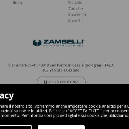
linea
Scatole
Taniche
Vaschette
Vasetti
Via Ferrara 35-41, 40018 San Pietro In Casale (Bologna) - ITALIA
Fax +39 051 66 68 369
+39 051 66 61 782
vacy
P.IVA IT 04212281200 - REA BO-576815
|
Privacy Policy
Cookie Policy
onare il nostro sito. Vorremmo anche impostare cookie analitici per aiu
mazioni su come lo utilizzi. Fai clic su "ACCETTA TUTTI" per acconsentir
si momento. Per informazioni più dettagliate sui cookie che utilizziamo
Digital Marketing