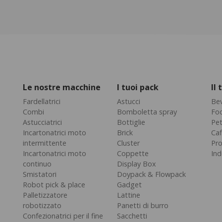
Le nostre macchine
I tuoi pack
Il
Fardellatrici
Astucci
Be
Combi
Bomboletta spray
Fo
Astucciatrici
Bottiglie
Pe
Incartonatrici moto
Brick
Caf
intermittente
Cluster
Pro
Incartonatrici moto
Coppette
Ind
continuo
Display Box
Smistatori
Doypack & Flowpack
Robot pick & place
Gadget
Palletizzatore
Lattine
robotizzato
Panetti di burro
Confezionatrici per il fine
Sacchetti