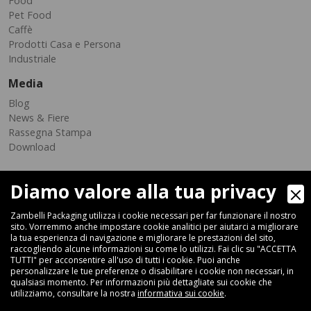
Food
Pet Food
Caffè
Prodotti Casa e Persona
Industriale
Media
Blog
News & Fiere
Rassegna Stampa
Download
Diamo valore alla tua privacy
Zambelli Packaging utilizza i cookie necessari per far funzionare il nostro
sito. Vorremmo anche impostare cookie analitici per aiutarci a migliorare
la tua esperienza di navigazione e migliorare le prestazioni del sito,
raccogliendo alcune informazioni su come lo utilizzi. Fai clic su "ACCETTA
Via Ferrara 35-41, 40018 San Pietro In Casale (Bologna) - ITALIA
TUTTI" per acconsentire all'uso di tutti i cookie. Puoi anche
Fax +39 051 66 68 369
personalizzare le tue preferenze o disabilitare i cookie non necessari, in
qualsiasi momento. Per informazioni più dettagliate sui cookie che
utilizziamo, consultare la nostra
informativa sui cookie
.
+39 051 66 61 782